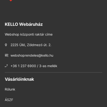
KELLO Webáruház
Webshop központi raktár címe
2225 Üllő, Zöldmező út. 2.
webshoprendeles@kello.hu
+36 1 237 6900 / 3-as mellék
Vásárlóinknak
Rólunk
ÁSZF