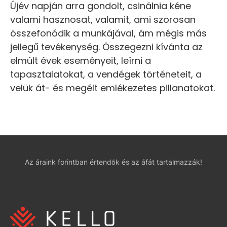
Újév napján arra gondolt, csinálnia kéne
valami hasznosat, valamit, ami szorosan
összefonódik a munkájával, ám mégis más
jellegű tevékenység. Összegezni kívánta az
elmúlt évek eseményeit, leírni a
tapasztalatokat, a vendégek történeteit, a
velük át- és megélt emlékezetes pillanatokat.
Az áraink forintban értendők és az áfát tartalmazzák!