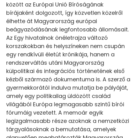
között az Európai Unió Bíróságának
bírájaként dolgozott, így közvetlen közelről
élhette át Magyarország európai
beágyazódásának legfontosabb állomásait.
Az Egy hivatalnok önéletrajza változó
korszakokban és helyszíneken nem csupán
egy rendkívüli életút krónikája, hanem a
rendszerváltás utáni Magyarország
külpolitikai és integrációs történetének első
kézből származó dokumentuma is. A szerző a
gyermekkorától indulva mutatja be pályáját,
amely egy politikailag üldözött család
világából Európa legmagasabb szintű bírói
fórumáig vezetett. A memoár egyik
legizgalmasabb része azoknak a nemzetközi
tárgyalásoknak a bemutatása, amelyek
alapvetően meghatározták Magyarország