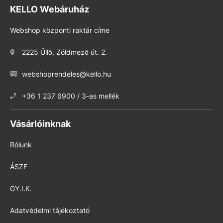
KELLO Webáruház
Webshop központi raktár címe
2225 Üllő, Zöldmező út. 2.
webshoprendeles@kello.hu
+36 1 237 6900 / 3-as mellék
Vásárlóinknak
Rólunk
ÁSZF
GY.I.K.
Adatvédelmi tájékoztató