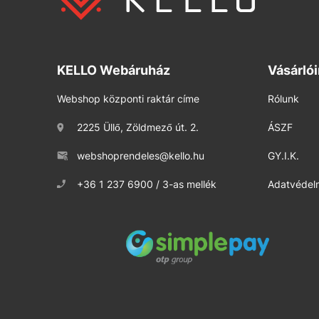
KELLO Webáruház
Vásárló
Webshop központi raktár címe
Rólunk
2225 Üllő, Zöldmező út. 2.
ÁSZF
webshoprendeles@kello.hu
GY.I.K.
+36 1 237 6900 / 3-as mellék
Adatvédelm