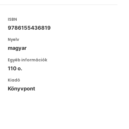
ISBN
9786155436819
Nyelv
magyar
Egyéb információk
110 o.
Kiadó
Könyvpont