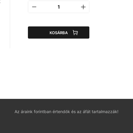
k
KOSÁRBA
Az áraink forintban értendők és az áfát tartalmazzák!