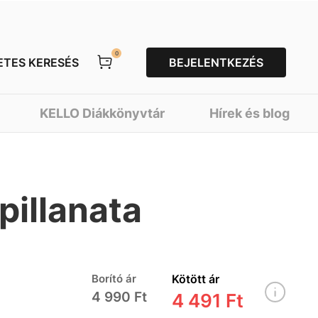
0
ETES KERESÉS
BEJELENTKEZÉS
KELLO Diákkönyvtár
Hírek és blog
pillanata
Borító ár
Kötött ár
4 990 Ft
4 491 Ft