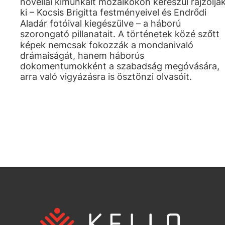
novellái kimunkált mozaikokon kereszül rajzoljá
ki – Kocsis Brigitta festményeivel és Endrődi
Aladár fotóival kiegészülve – a háború
szorongató pillanatait. A történetek közé szőtt
képek nemcsak fokozzák a mondanivaló
drámaiságát, hanem háborús
dokomentumokként a szabadság megóvására,
arra való vigyázásra is ösztönzi olvasóit.