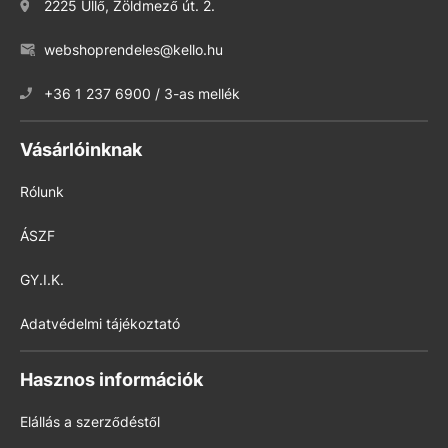
2225 Üllő, Zöldmező út. 2.
webshoprendeles@kello.hu
+36 1 237 6900 / 3-as mellék
Vásárlóinknak
Rólunk
ÁSZF
GY.I.K.
Adatvédelmi tájékoztató
Hasznos információk
Elállás a szerződéstől