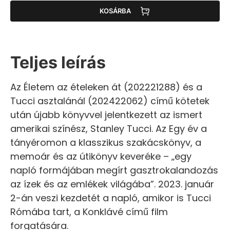
KOSÁRBA
Teljes leírás
Az Életem az ételeken át (202221288) és a
Tucci asztalánál (202422062) című kötetek
után újabb könyvvel jelentkezett az ismert
amerikai színész, Stanley Tucci. Az Egy év a
tányéromon a klasszikus szakácskönyv, a
memoár és az útikönyv keveréke – „egy
napló formájában megírt gasztrokalandozás
az ízek és az emlékek világába”. 2023. január
2-án veszi kezdetét a napló, amikor is Tucci
Rómába tart, a Konklávé című film
forgatására.