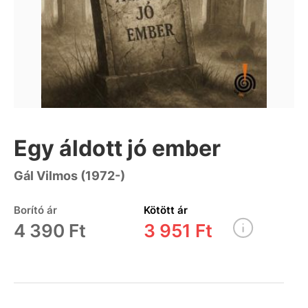
Egy áldott jó ember
Gál Vilmos (1972-)
Borító ár
Kötött ár
4 390 Ft
3 951 Ft