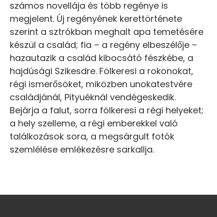
számos novellája és több regénye is
megjelent. Új regényének kerettörténete
szerint a sztrókban meghalt apa temetésére
készül a család; fia – a regény elbeszélője –
hazautazik a család kibocsátó fészkébe, a
hajdúsági Szikesdre. Fölkeresi a rokonokat,
régi ismerősöket, miközben unokatestvére
családjánál, Pityuéknál vendégeskedik.
Bejárja a falut, sorra fölkeresi a régi helyeket;
a hely szelleme, a régi emberekkel való
találkozások sora, a megsárgult fotók
szemlélése emlékezésre sarkallja.