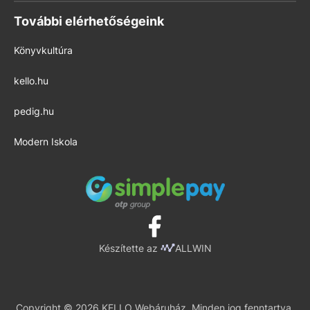
További elérhetőségeink
Könyvkultúra
kello.hu
pedig.hu
Modern Iskola
Készítette az
ALLWIN
Copyright © 2026 KELLO Webáruház. Minden jog fenntartva.