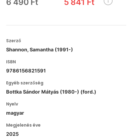
6 490 Ft
5 841 Ft
Szerző
Shannon, Samantha (1991-)
ISBN
9786156821591
Egyéb szerzőség
Bottka Sándor Mátyás (1980-) (ford.)
Nyelv
magyar
Megjelenés éve
2025