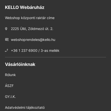
KELLO Webáruház
Webshop központi raktár címe
2225 Üllő, Zöldmező út. 2.
webshoprendeles@kello.hu
+36 1 237 6900 / 3-as mellék
Vásárlóinknak
Rólunk
ÁSZF
GY.I.K.
Adatvédelmi tájékoztató