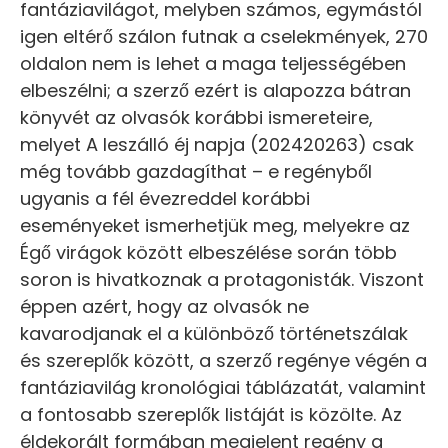
fantáziavilágot, melyben számos, egymástól
igen eltérő szálon futnak a cselekmények, 270
oldalon nem is lehet a maga teljességében
elbeszélni; a szerző ezért is alapozza bátran
könyvét az olvasók korábbi ismereteire,
melyet A leszálló éj napja (202420263) csak
még tovább gazdagíthat – e regényből
ugyanis a fél évezreddel korábbi
eseményeket ismerhetjük meg, melyekre az
Égő virágok között elbeszélése során több
soron is hivatkoznak a protagonisták. Viszont
éppen azért, hogy az olvasók ne
kavarodjanak el a különböző történetszálak
és szereplők között, a szerző regénye végén a
fantáziavilág kronológiai táblázatát, valamint
a fontosabb szereplők listáját is közölte. Az
éldekorált formában megjelent regény a