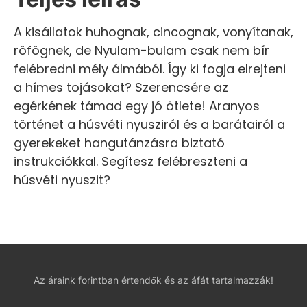
A kisállatok huhognak, cincognak, vonyítanak,
röfögnek, de Nyulam-bulam csak nem bír
felébredni mély álmából. Így ki fogja elrejteni
a hímes tojásokat? Szerencsére az
egérkének támad egy jó ötlete! Aranyos
történet a húsvéti nyusziról és a barátairól a
gyerekeket hangutánzásra biztató
instrukciókkal. Segítesz felébreszteni a
húsvéti nyuszit?
Az áraink forintban értendők és az áfát tartalmazzák!