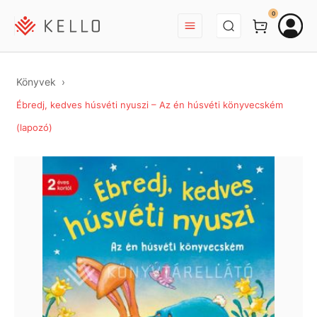
BEJELENTKEZÉS
0
Könyvek
Ébredj, kedves húsvéti nyuszi – Az én húsvéti könyvecském
(lapozó)