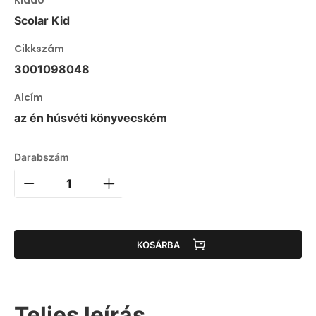
Kiadó
Scolar Kid
Cikkszám
3001098048
Alcím
az én húsvéti könyvecském
Darabszám
KOSÁRBA
Teljes leírás