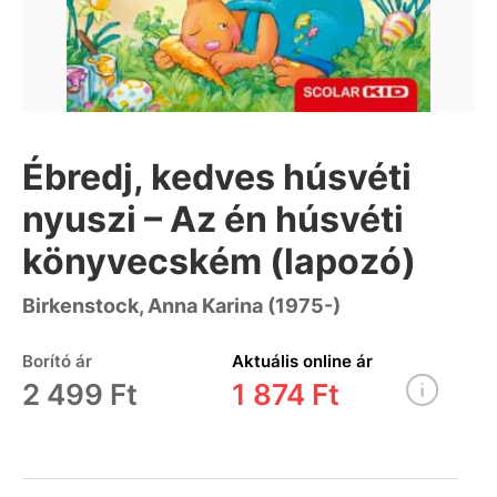
Ébredj, kedves húsvéti
nyuszi – Az én húsvéti
könyvecském (lapozó)
Birkenstock, Anna Karina (1975-)
Borító ár
Aktuális online ár
2 499 Ft
1 874 Ft