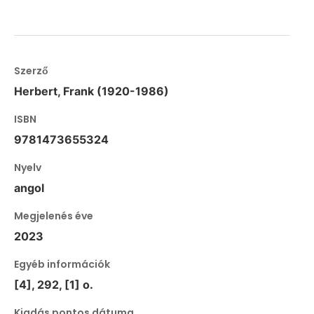
Szerző
Herbert, Frank (1920-1986)
ISBN
9781473655324
Nyelv
angol
Megjelenés éve
2023
Egyéb információk
[4], 292, [1] o.
Kiadás pontos dátuma