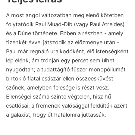
A most angol változatban megjelenő kötetben
folytatódik Paul Muad-Díb (vagy Paul Atreides)
és a Dűne története. Ebben a részben - amely
tizenkét évvel játszódik az előzménye után -
Paul már regnáló uralkodóként, élő istenségként
lép elénk, ám trónján egy percet sem ülhet
nyugodtan; a tudattágító fűszer monopóliumát
birtokló fiatal császár ellen összeesküvést
szőnek, amelyben felesége is részt vesz.
Ellenségei száma szinte végtelen, hisz hű
csatlósai, a fremenek valósággal feldúlták azért
a galaxist, hogy őt hatalomra juttassák.