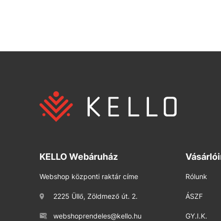
KELLO Webáruház
Vásárló
Webshop központi raktár címe
Rólunk
2225 Üllő, Zöldmező út. 2.
ÁSZF
webshoprendeles@kello.hu
GY.I.K.