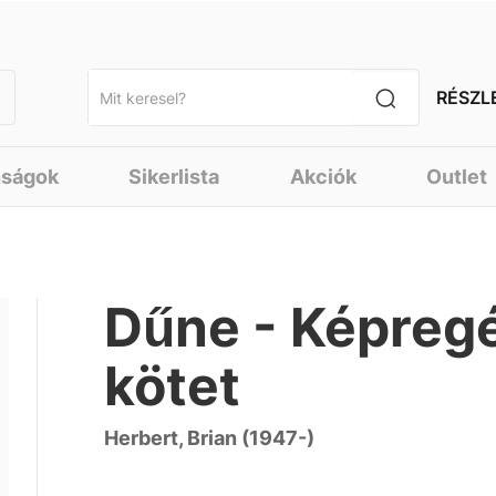
RÉSZL
nságok
Sikerlista
Akciók
Outlet
Dűne - Képregé
kötet
Herbert, Brian (1947-)