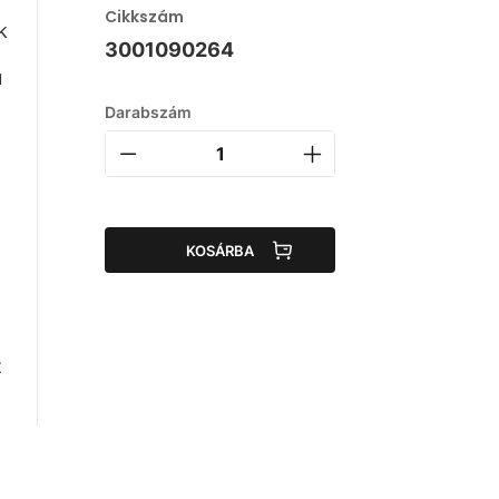
Cikkszám
k
3001090264
ú
Darabszám
KOSÁRBA
z