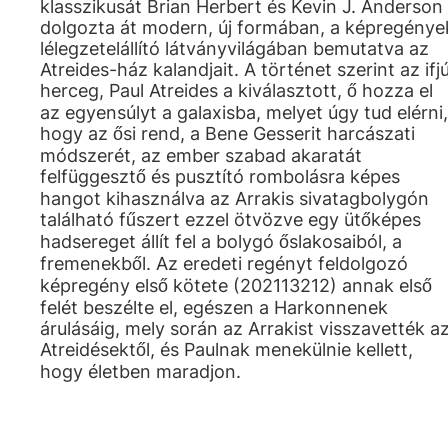
klasszikusát Brian Herbert és Kevin J. Anderson
dolgozta át modern, új formában, a képregénye
lélegzetelállító látványvilágában bemutatva az
Atreides-ház kalandjait. A történet szerint az ifj
herceg, Paul Atreides a kiválasztott, ő hozza el
az egyensúlyt a galaxisba, melyet úgy tud elérni,
hogy az ősi rend, a Bene Gesserit harcászati
módszerét, az ember szabad akaratát
felfüggesztő és pusztító rombolásra képes
hangot kihasználva az Arrakis sivatagbolygón
található fűszert ezzel ötvözve egy ütőképes
hadsereget állít fel a bolygó őslakosaiból, a
fremenekből. Az eredeti regényt feldolgozó
képregény első kötete (202113212) annak első
felét beszélte el, egészen a Harkonnenek
árulásáig, mely során az Arrakist visszavették a
Atreidésektől, és Paulnak menekülnie kellett,
hogy életben maradjon.