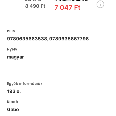
8 490 Ft
7 047 Ft
ISBN
9789635663538, 9789635667796
Nyelv
magyar
Egyéb információk
193 o.
Kiadó
Gabo