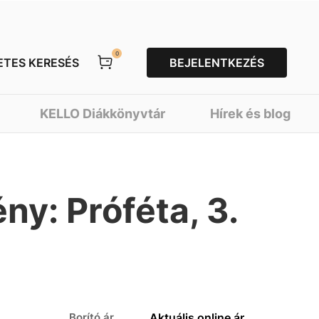
0
ETES KERESÉS
BEJELENTKEZÉS
KELLO Diákkönyvtár
Hírek és blog
ny: Próféta, 3.
Borító ár
Aktuális online ár