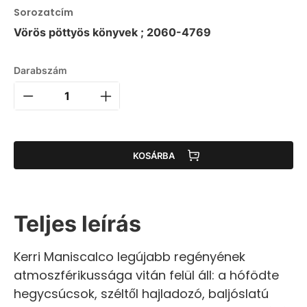
Sorozatcím
Vörös pöttyös könyvek ; 2060-4769
Darabszám
KOSÁRBA
Teljes leírás
Kerri Maniscalco legújabb regényének
atmoszférikussága vitán felül áll: a hófödte
hegycsúcsok, széltől hajladozó, baljóslatú