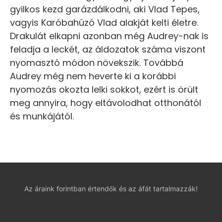
gyilkos kezd garázdálkodni, aki Vlad Tepes,
vagyis Karóbahúzó Vlad alakját kelti életre.
Drakulát elkapni azonban még Audrey-nak is
feladja a leckét, az áldozatok száma viszont
nyomasztó módon növekszik. Továbbá
Audrey még nem heverte ki a korábbi
nyomozás okozta lelki sokkot, ezért is örült
meg annyira, hogy eltávolodhat otthonától
és munkájától.
Az áraink forintban értendők és az áfát tartalmazzák!