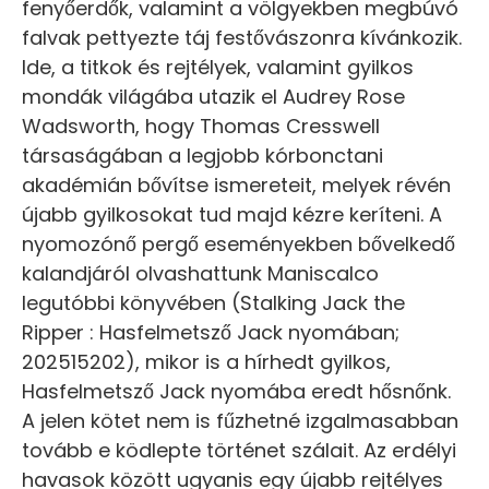
fenyőerdők, valamint a völgyekben megbúvó
falvak pettyezte táj festővászonra kívánkozik.
Ide, a titkok és rejtélyek, valamint gyilkos
mondák világába utazik el Audrey Rose
Wadsworth, hogy Thomas Cresswell
társaságában a legjobb kórbonctani
akadémián bővítse ismereteit, melyek révén
újabb gyilkosokat tud majd kézre keríteni. A
nyomozónő pergő eseményekben bővelkedő
kalandjáról olvashattunk Maniscalco
legutóbbi könyvében (Stalking Jack the
Ripper : Hasfelmetsző Jack nyomában;
202515202), mikor is a hírhedt gyilkos,
Hasfelmetsző Jack nyomába eredt hősnőnk.
A jelen kötet nem is fűzhetné izgalmasabban
tovább e ködlepte történet szálait. Az erdélyi
havasok között ugyanis egy újabb rejtélyes