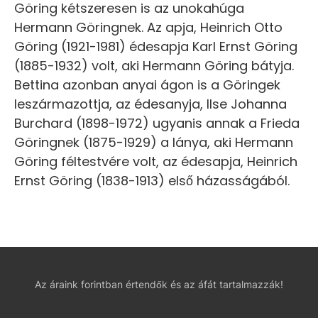
Göring kétszeresen is az unokahúga
Hermann Göringnek. Az apja, Heinrich Otto
Göring (1921-1981) édesapja Karl Ernst Göring
(1885-1932) volt, aki Hermann Göring bátyja.
Bettina azonban anyai ágon is a Göringek
leszármazottja, az édesanyja, Ilse Johanna
Burchard (1898-1972) ugyanis annak a Frieda
Göringnek (1875-1929) a lánya, aki Hermann
Göring féltestvére volt, az édesapja, Heinrich
Ernst Göring (1838-1913) első házasságából.
Az áraink forintban értendők és az áfát tartalmazzák!