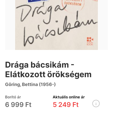
Drága bácsikám -
Elátkozott örökségem
Göring, Bettina (1956-)
Borító ár
Aktuális online ár
6 999 Ft
5 249 Ft