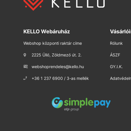
KELLO Webáruház
Vásárló
Webshop központi raktár címe
Rólunk
2225 Üllő, Zöldmező út. 2.
ÁSZF
webshoprendeles@kello.hu
GY.I.K.
+36 1 237 6900 / 3-as mellék
Adatvédelm