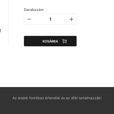
Darabszám
t
KOSÁRBA
Az áraink forintban értendők és az áfát tartalmazzák!