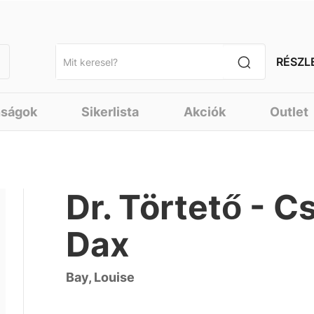
RÉSZL
nságok
Sikerlista
Akciók
Outlet
Dr. Törtető - C
Dax
Bay, Louise