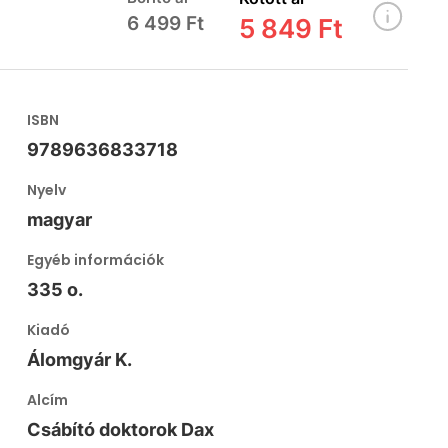
6 499 Ft
5 849 Ft
ISBN
9789636833718
Nyelv
magyar
Egyéb információk
335 o.
Kiadó
Álomgyár K.
Alcím
Csábító doktorok Dax