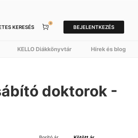
0
ETES KERESÉS
BEJELENTKEZÉS
KELLO Diákkönyvtár
Hírek és blog
sábító doktorok -
Borító ár
Kötött ár