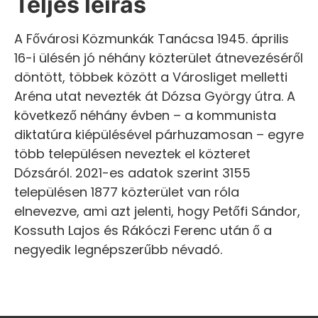
Teljes leírás
A Fővárosi Közmunkák Tanácsa 1945. április
16-i ülésén jó néhány közterület átnevezéséről
döntött, többek között a Városliget melletti
Aréna utat nevezték át Dózsa György útra. A
következő néhány évben – a kommunista
diktatúra kiépülésével párhuzamosan – egyre
több településen neveztek el közteret
Dózsáról. 2021-es adatok szerint 3155
településen 1877 közterület van róla
elnevezve, ami azt jelenti, hogy Petőfi Sándor,
Kossuth Lajos és Rákóczi Ferenc után ő a
negyedik legnépszerűbb névadó.