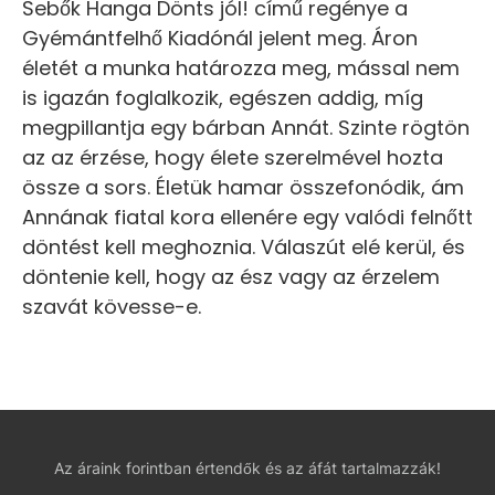
Sebők Hanga Dönts jól! című regénye a
Gyémántfelhő Kiadónál jelent meg. Áron
életét a munka határozza meg, mással nem
is igazán foglalkozik, egészen addig, míg
megpillantja egy bárban Annát. Szinte rögtön
az az érzése, hogy élete szerelmével hozta
össze a sors. Életük hamar összefonódik, ám
Annának fiatal kora ellenére egy valódi felnőtt
döntést kell meghoznia. Válaszút elé kerül, és
döntenie kell, hogy az ész vagy az érzelem
szavát kövesse-e.
Az áraink forintban értendők és az áfát tartalmazzák!