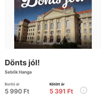
Dönts jól!
Sebők Hanga
Borító ár
Kötött ár
5 990 Ft
5 391 Ft