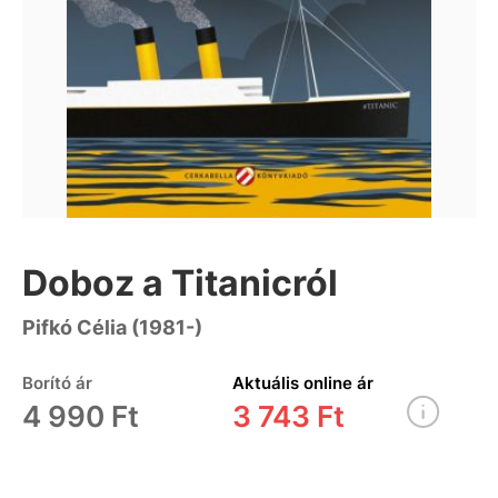
Doboz a Titanicról
Pifkó Célia (1981-)
Borító ár
Aktuális online ár
4 990 Ft
3 743 Ft