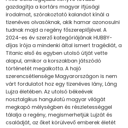
gazdagítja a kortárs magyar ifjúsági
irodalmat, szórakoztató kalandot kínál a
tizenéves olvasóknak, akik hamar azonosulni
tudnak majd a regény főszereplőjével. A
2024-es év szerző kategóriájának HUBBY-
díjas írója a mindenki által ismert tragédiát, a
Titanic első és egyben utolsó útját vette
alapul, amikor a korszakban játszódó
történetét megalkotta. A hajó
szerencsétlensége Magyarországon is nem
várt fordulatot hoz egy tizenéves lány, Láng
Lujza életében. Az utolsó békeévek
nosztalgikus hangulatú magyar világát
megkapó mélységben és részletességgel
tálalja a regény, megismerhetjük Lujzát és
családját, az őket körülvevő emberek életét