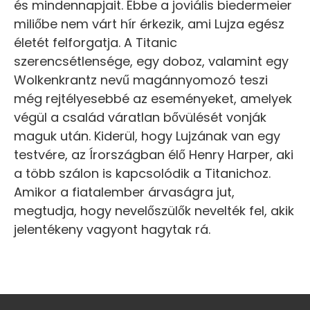
és mindennapjait. Ebbe a joviális biedermeier
miliőbe nem várt hír érkezik, ami Lujza egész
életét felforgatja. A Titanic
szerencsétlensége, egy doboz, valamint egy
Wolkenkrantz nevű magánnyomozó teszi
még rejtélyesebbé az eseményeket, amelyek
végül a család váratlan bővülését vonják
maguk után. Kiderül, hogy Lujzának van egy
testvére, az Írországban élő Henry Harper, aki
a több szálon is kapcsolódik a Titanichoz.
Amikor a fiatalember árvaságra jut,
megtudja, hogy nevelőszülők nevelték fel, akik
jelentékeny vagyont hagytak rá.