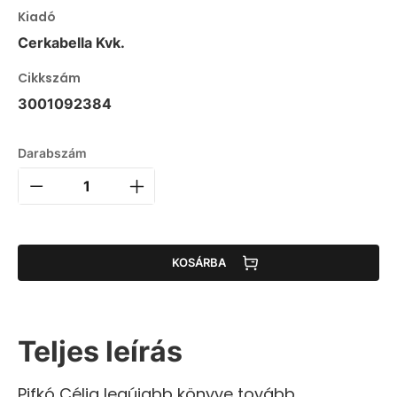
Kiadó
Cerkabella Kvk.
Cikkszám
3001092384
Darabszám
KOSÁRBA
Teljes leírás
Pifkó Célia legújabb könyve tovább