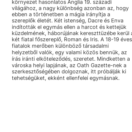
környezet hasonlatos Anglia 19. századi
világához, a nagy különbség azonban az, hogy
ebben a történetben a mágia irányítja a
szereplők életét. Két istenség, Dacre és Enva
indították el egymás ellen a harcot és kettejük
küzdelmének, háborújának kereszttüzébe kerül 
két fiatal főszereplő, Roman és Iris. A 18-19 éves
fiatalok merőben különböző társadalmi
helyzetből valók, egy valami közös bennük, az
írás iránti elköteleződés, szeretet. Mindketten a
városka helyi lapjának, az Oath Gazette-nek a
szerkesztőségében dolgoznak, itt próbálják ki
tehetségüket, ekként ellenfelei egymásnak.