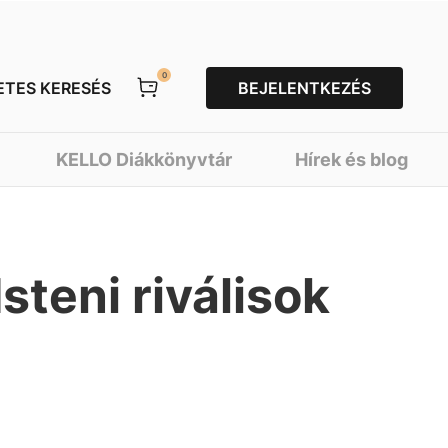
0
ETES KERESÉS
BEJELENTKEZÉS
KELLO Diákkönyvtár
Hírek és blog
Isteni riválisok