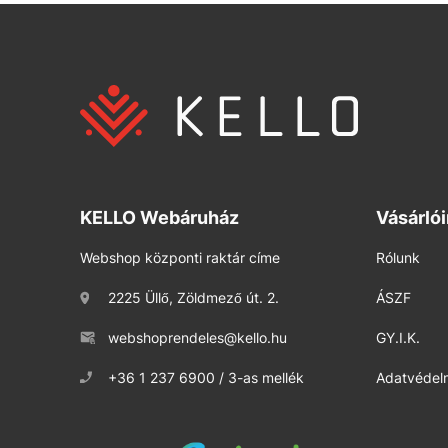
KELLO Webáruház
Vásárló
Webshop központi raktár címe
Rólunk
2225 Üllő, Zöldmező út. 2.
ÁSZF
webshoprendeles@kello.hu
GY.I.K.
+36 1 237 6900 / 3-as mellék
Adatvédelm