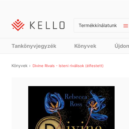
Termékkínálatunk
Tankönyvjegyzék
Könyvek
Újdo
Könyvek
Divine Rivals - Isteni riválisok (élfestett)