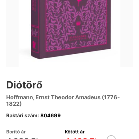
Diótörő
Hoffmann, Ernst Theodor Amadeus (1776-
1822)
Raktári szám:
804699
Borító ár
Kötött ár