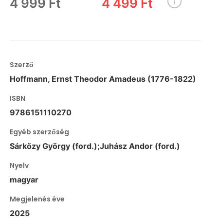
4 999 Ft
4 499 Ft
Szerző
Hoffmann, Ernst Theodor Amadeus (1776-1822)
ISBN
9786151110270
Egyéb szerzőség
Sárközy György (ford.);Juhász Andor (ford.)
Nyelv
magyar
Megjelenés éve
2025