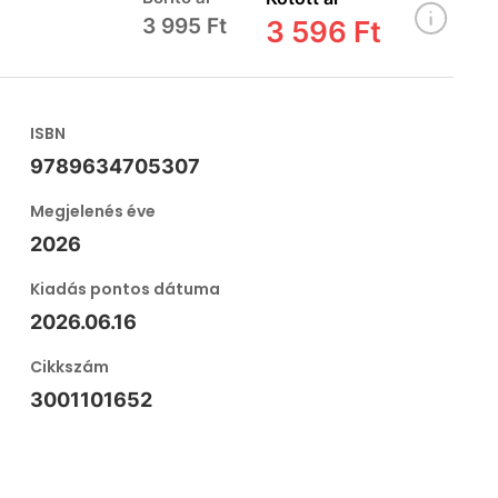
3 995 Ft
3 596 Ft
ISBN
9789634705307
Megjelenés éve
2026
Kiadás pontos dátuma
2026.06.16
Cikkszám
3001101652