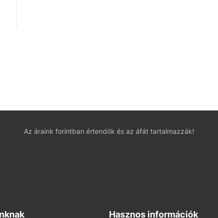
Az áraink forintban értendők és az áfát tartalmazzák!
inknak
Hasznos információk