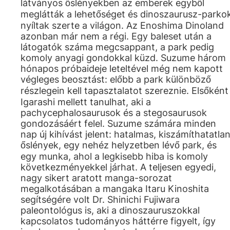
látványos őslényekben az emberek egyből
meglátták a lehetőséget és dinoszaurusz-parko
nyíltak szerte a világon. Az Enoshima Dinoland
azonban már nem a régi. Egy baleset után a
látogatók száma megcsappant, a park pedig
komoly anyagi gondokkal küzd. Suzume három
hónapos próbaideje leteltével még nem kapott
végleges beosztást: előbb a park különböző
részlegein kell tapasztalatot szereznie. Elsőként
Igarashi mellett tanulhat, aki a
pachycephalosaurusok és a stegosaurusok
gondozásáért felel. Suzume számára minden
nap új kihívást jelent: hatalmas, kiszámíthatatla
őslények, egy nehéz helyzetben lévő park, és
egy munka, ahol a legkisebb hiba is komoly
következményekkel járhat. A teljesen egyedi,
nagy sikert aratott manga-sorozat
megalkotásában a mangaka Itaru Kinoshita
segítségére volt Dr. Shinichi Fujiwara
paleontológus is, aki a dinoszauruszokkal
kapcsolatos tudományos háttérre figyelt, így