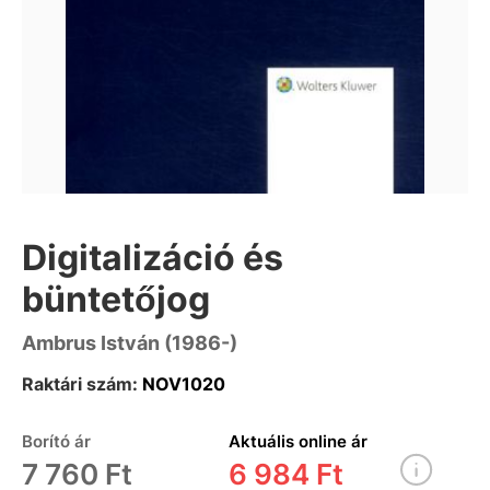
Digitalizáció és
büntetőjog
Ambrus István (1986-)
Raktári szám:
NOV1020
Borító ár
Aktuális online ár
7 760 Ft
6 984 Ft