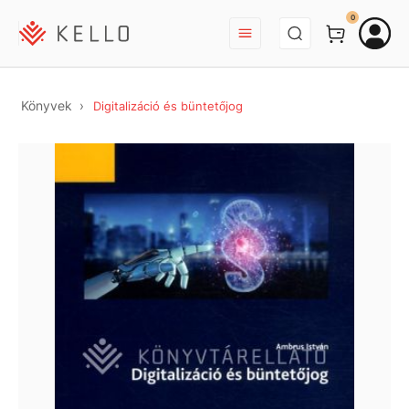
BEJELENTKEZÉS
0
Könyvek
Digitalizáció és büntetőjog