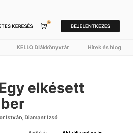
0
ETES KERESÉS
BEJELENTKEZÉS
KELLO Diákkönyvtár
Hírek és blog
 Egy elkésett
mber
or István, Diamant Izsó
Borító ár
Aktuális online ár