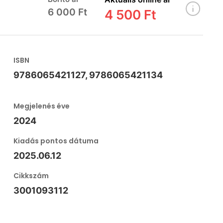
6 000 Ft
4 500 Ft
ISBN
9786065421127, 9786065421134
Megjelenés éve
2024
Kiadás pontos dátuma
2025.06.12
Cikkszám
3001093112