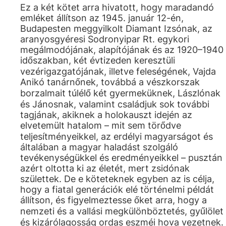
Ez a két kötet arra hivatott, hogy maradandó
emléket állítson az 1945. január 12-én,
Budapesten meggyilkolt Diamant Izsónak, az
aranyosgyéresi Sodronyipar Rt. egykori
megálmodójának, alapítójának és az 1920–1940
időszakban, két évtizeden keresztüli
vezérigazgatójának, illetve feleségének, Vajda
Anikó tanárnőnek, továbbá a vészkorszak
borzalmait túlélő két gyermeküknek, Lászlónak
és Jánosnak, valamint családjuk sok további
tagjának, akiknek a holokauszt idején az
elvetemült hatalom – mit sem törődve
teljesítményeikkel, az erdélyi magyarságot és
általában a magyar haladást szolgáló
tevékenységükkel és eredményeikkel – pusztán
azért oltotta ki az életét, mert zsidónak
születtek. De e köteteknek egyben az is célja,
hogy a fiatal generációk elé történelmi példát
állítson, és figyelmeztesse őket arra, hogy a
nemzeti és a vallási megkülönböztetés, gyűlölet
és kizárólagosság ordas eszméi hova vezetnek.