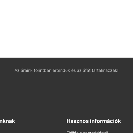
Az áraink forintban értendők és az áfát tartalmazzák!
inknak
Hasznos információk
Elállás a szerződéstől