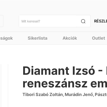
RÉSZL
nságok
Sikerlista
Akciók
Outlet
Diamant Izsó -
reneszánsz e
Tibori Szabó Zoltán, Murádin Jenő, Pászt