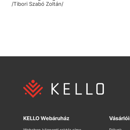
/Tibori Szabó Zoltán/
KELLO Webáruház
Vásárló
Webshop központi raktár címe
Rólunk