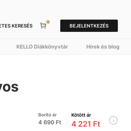
0
ETES KERESÉS
BEJELENTKEZÉS
KELLO Diákkönyvtár
Hírek és blog
vos
Borító ár
Kötött ár
4 690 Ft
4 221 Ft