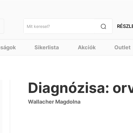
RÉSZL
nságok
Sikerlista
Akciók
Outlet
Diagnózisa: or
Wallacher Magdolna