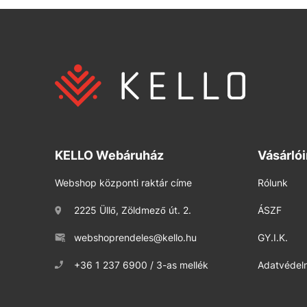
KELLO Webáruház
Vásárló
Webshop központi raktár címe
Rólunk
2225 Üllő, Zöldmező út. 2.
ÁSZF
webshoprendeles@kello.hu
GY.I.K.
+36 1 237 6900 / 3-as mellék
Adatvédelm