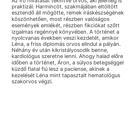
Az író hivatását tekintve orvos, aki jelenleg is
praktizál. Harmincöt, szakmájában eltöltött
esztendő áll mögötte, remek íráskészségének
köszönhetően, most részben valóságos
események emlékét, részben fikciókat szőtt
izgalmas regénnyé könyvében. A történet a
nyolcvanas években veszi kezdetét, amikor
Léna, a friss diplomás orvos elindul a pályán.
Néhány év után kikristályosodik benne,
kardiológus szeretne lenni. Ahogy halad előre
időben a történet, Áron, a súlyos betegséggel
küzdő fiatal fiú lesz a paciense, akinek a
kezelését Léna mint tapasztalt hematológus
szakorvos végzi.