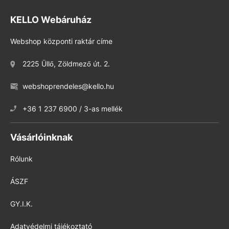
KELLO Webáruház
Webshop központi raktár címe
2225 Üllő, Zöldmező út. 2.
webshoprendeles@kello.hu
+36 1 237 6900 / 3-as mellék
Vásárlóinknak
Rólunk
ÁSZF
GY.I.K.
Adatvédelmi tájékoztató