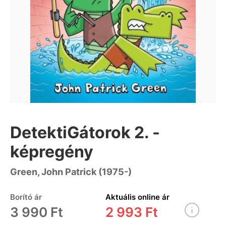
DetektiGátorok 2. -
képregény
Green, John Patrick (1975-)
Borító ár
Aktuális online ár
3 990 Ft
2 993 Ft