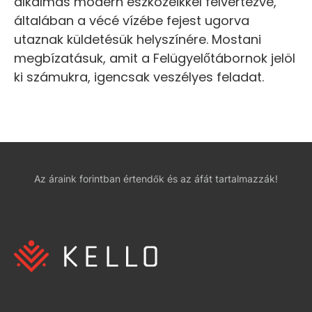
alkalmas modern eszközeikkel felvértezve,
általában a vécé vízébe fejest ugorva
utaznak küldetésük helyszínére. Mostani
megbízatásuk, amit a Felügyelőtábornok jelöl
ki számukra, igencsak veszélyes feladat.
Az áraink forintban értendők és az áfát tartalmazzák!