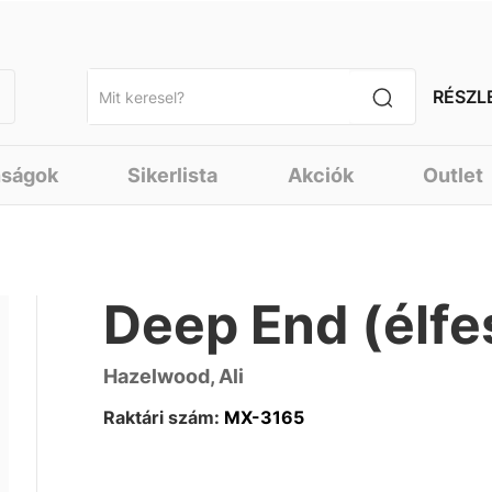
RÉSZL
nságok
Sikerlista
Akciók
Outlet
Deep End (élfe
Hazelwood, Ali
Raktári szám:
MX-3165