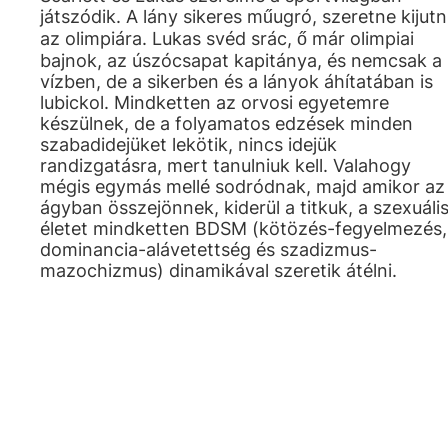
játszódik. A lány sikeres műugró, szeretne kijutn
az olimpiára. Lukas svéd srác, ő már olimpiai
bajnok, az úszócsapat kapitánya, és nemcsak a
vízben, de a sikerben és a lányok áhítatában is
lubickol. Mindketten az orvosi egyetemre
készülnek, de a folyamatos edzések minden
szabadidejüket lekötik, nincs idejük
randizgatásra, mert tanulniuk kell. Valahogy
mégis egymás mellé sodródnak, majd amikor az
ágyban összejönnek, kiderül a titkuk, a szexuáli
életet mindketten BDSM (kötözés-fegyelmezés,
dominancia-alávetettség és szadizmus-
mazochizmus) dinamikával szeretik átélni.