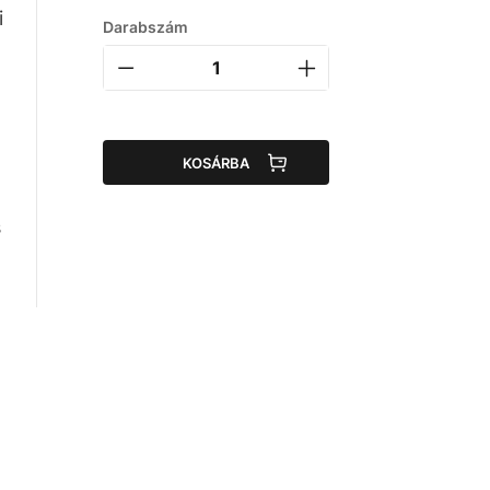
i
Darabszám
KOSÁRBA
s