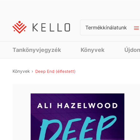
Termékkínálatunk
Tankönyvjegyzék
Könyvek
Újdo
Könyvek
Deep End (élfestett)