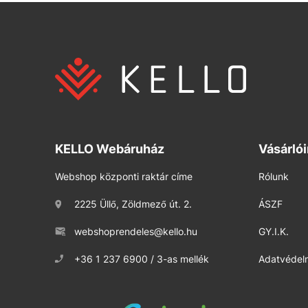
KELLO Webáruház
Vásárló
Webshop központi raktár címe
Rólunk
2225 Üllő, Zöldmező út. 2.
ÁSZF
webshoprendeles@kello.hu
GY.I.K.
+36 1 237 6900 / 3-as mellék
Adatvédelm