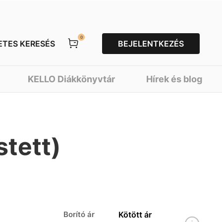
0
ETES KERESÉS
BEJELENTKEZÉS
KELLO Diákkönyvtár
Hírek és blog
stett)
Borító ár
Kötött ár