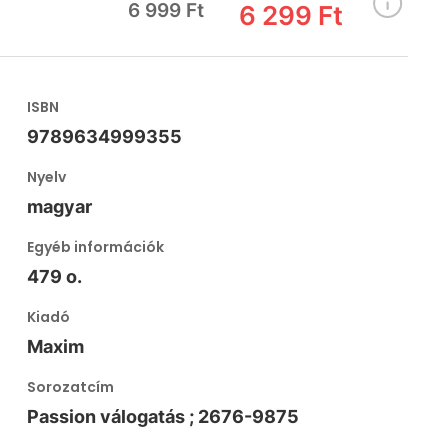
6 999 Ft
6 299 Ft
ISBN
9789634999355
Nyelv
magyar
Egyéb információk
479 o.
Kiadó
Maxim
Sorozatcím
Passion válogatás ; 2676-9875