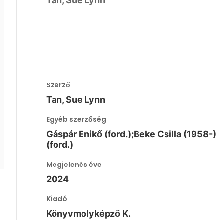
Tan, Sue Lynn
Szerző
Tan, Sue Lynn
Egyéb szerzőség
Gáspár Enikő (ford.);Beke Csilla (1958-)
(ford.)
Megjelenés éve
2024
Kiadó
Könyvmolyképző K.