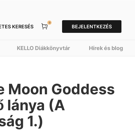
0
ETES KERESÉS
BEJELENTKEZÉS
KELLO Diákkönyvtár
Hírek és blog
he Moon Goddess
ő lánya (A
ság 1.)