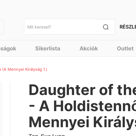
RÉSZL
nságok
Sikerlista
Akciók
Outlet
(A Mennyei Királyság 1.)
Daughter of t
- A Holdistenn
Mennyei Király