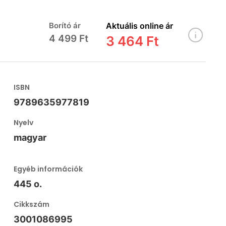
Borító ár
Aktuális online ár
4 499 Ft
3 464 Ft
ISBN
9789635977819
Nyelv
magyar
Egyéb információk
445 o.
Cikkszám
3001086995