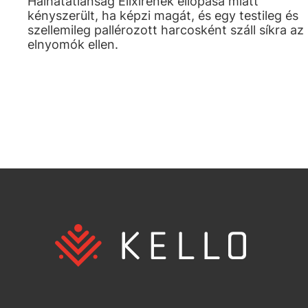
Halhatatlanság Elixírének ellopása miatt
kényszerült, ha képzi magát, és egy testileg és
szellemileg pallérozott harcosként száll síkra az
elnyomók ellen.