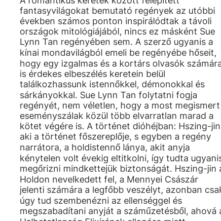
A romantikus keretek között felépített
fantasyvilágokat bemutató regények az utóbbi
években számos ponton inspirálódtak a távoli
országok mitológiájából, nincs ez másként Sue
Lynn Tan regényében sem. A szerző ugyanis a
kínai mondavilágból emeli be regényébe hőseit,
hogy egy izgalmas és a kortárs olvasók számár
is érdekes elbeszélés keretein belül
találkozhassunk istennőkkel, démonokkal és
sárkányokkal. Sue Lynn Tan folytatni fogja
regényét, nem véletlen, hogy a most megismert
eseményszálak közül több elvarratlan marad a
kötet végére is. A történet dióhéjban: Hszing-jin
aki a történet főszereplője, s egyben a regény
narrátora, a holdistennő lánya, akit anyja
kénytelen volt évekig eltitkolni, így tudta ugyani
megőrizni mindkettejük biztonságát. Hszing-jin 
Holdon nevelkedett fel, a Mennyei Császár
jelenti számára a legfőbb veszélyt, azonban csa
úgy tud szembenézni az ellenséggel és
megszabadítani anyját a száműzetésből, ahová 