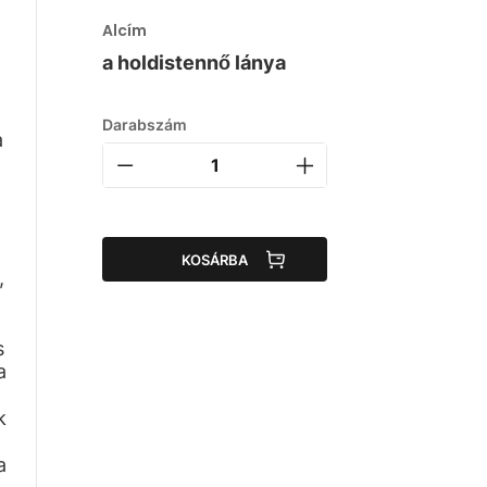
Alcím
a holdistennő lánya
Darabszám
a
KOSÁRBA
,
s
a
k
a