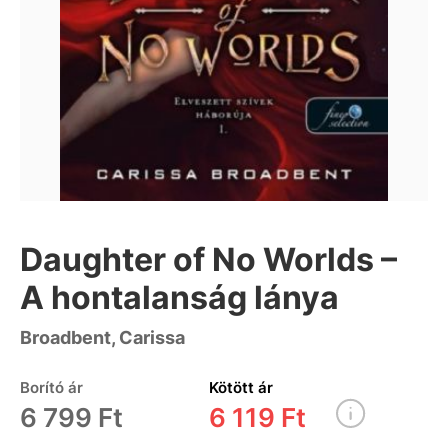
Daughter of No Worlds –
A hontalanság lánya
Broadbent, Carissa
Borító ár
Kötött ár
6 799 Ft
6 119 Ft