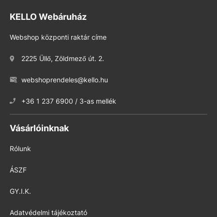
KELLO Webáruház
Webshop központi raktár címe
2225 Üllő, Zöldmező út. 2.
webshoprendeles@kello.hu
+36 1 237 6900 / 3-as mellék
Vásárlóinknak
Rólunk
ÁSZF
GY.I.K.
Adatvédelmi tájékoztató