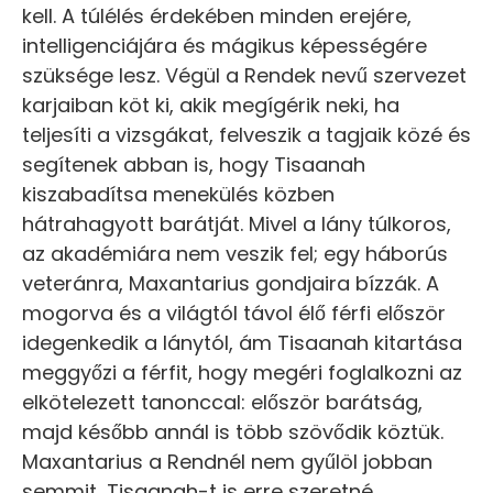
kell. A túlélés érdekében minden erejére,
intelligenciájára és mágikus képességére
szüksége lesz. Végül a Rendek nevű szervezet
karjaiban köt ki, akik megígérik neki, ha
teljesíti a vizsgákat, felveszik a tagjaik közé és
segítenek abban is, hogy Tisaanah
kiszabadítsa menekülés közben
hátrahagyott barátját. Mivel a lány túlkoros,
az akadémiára nem veszik fel; egy háborús
veteránra, Maxantarius gondjaira bízzák. A
mogorva és a világtól távol élő férfi először
idegenkedik a lánytól, ám Tisaanah kitartása
meggyőzi a férfit, hogy megéri foglalkozni az
elkötelezett tanonccal: először barátság,
majd később annál is több szövődik köztük.
Maxantarius a Rendnél nem gyűlöl jobban
semmit, Tisaanah-t is erre szeretné