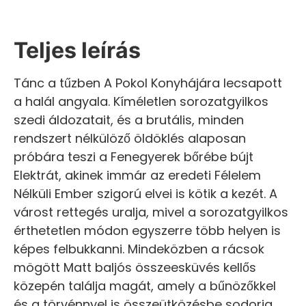
Teljes leírás
Tánc a tűzben A Pokol Konyhájára lecsapott
a halál angyala. Kíméletlen sorozatgyilkos
szedi áldozatait, és a brutális, minden
rendszert nélkülöző öldöklés alaposan
próbára teszi a Fenegyerek bőrébe bújt
Elektrát, akinek immár az eredeti Félelem
Nélküli Ember szigorú elvei is kötik a kezét. A
várost rettegés uralja, mivel a sorozatgyilkos
érthetetlen módon egyszerre több helyen is
képes felbukkanni. Mindeközben a rácsok
mögött Matt baljós összeesküvés kellős
közepén találja magát, amely a bűnözőkkel
és a törvénnyel is összeütközésbe sodorja.