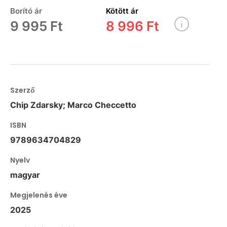
Borító ár
Kötött ár
9 995 Ft
8 996 Ft
Szerző
Chip Zdarsky; Marco Checcetto
ISBN
9789634704829
Nyelv
magyar
Megjelenés éve
2025