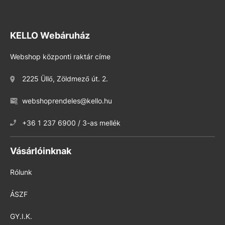
KELLO Webáruház
Webshop központi raktár címe
2225 Üllő, Zöldmező út. 2.
webshoprendeles@kello.hu
+36 1 237 6900 / 3-as mellék
Vásárlóinknak
Rólunk
ÁSZF
GY.I.K.