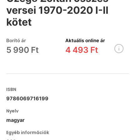
versei 1970-2020 I-II
kötet
Borító ár
Aktuális online ár
5 990 Ft
4 493 Ft
ISBN
9786069716199
Nyelv
magyar
Egyéb információk