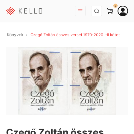
BEJELENTKEZÉS
0
Könyvek
Czegő Zoltán összes versei 1970-2020 I-II kötet
Czegő Zoltán összes