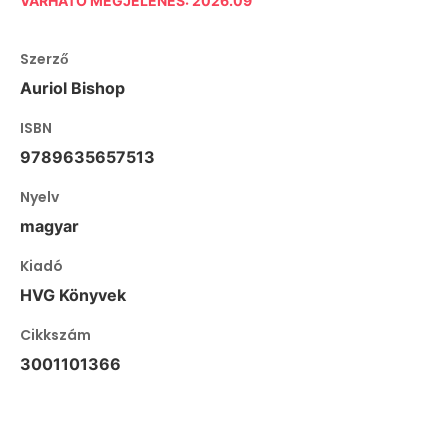
VÁRHATÓ MEGJELENÉS: 2026.09
Szerző
Auriol Bishop
ISBN
9789635657513
Nyelv
magyar
Kiadó
HVG Könyvek
Cikkszám
3001101366