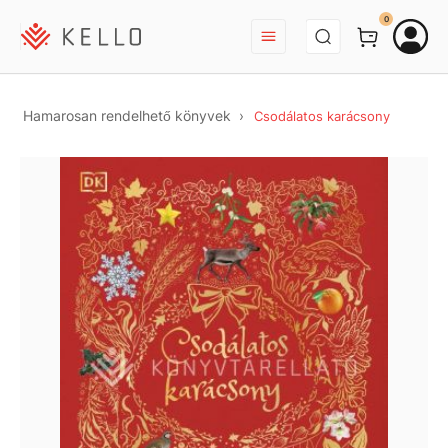
BEJELENTKEZÉS
0
Hamarosan rendelhető könyvek
Csodálatos karácsony