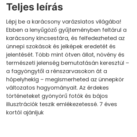
Teljes leírás
Lépj be a karácsony varázslatos világába!
Ebben a lenyűgöző gyűjteményben feltárul a
karácsony kincsestára, és felfedezheted az
ünnepi szokások és jelképek eredetét és
jelentését. Több mint ötven állat, növény és
természeti jelenség bemutatásán keresztül –
a fagyöngytől a rénszarvasokon át a
hópelyhekig – megismerheted az ünnepkör
változatos hagyományait. Az érdekes
történeteket gyönyörű fotók és bájos
illusztrációk teszik emlékezetessé. 7 éves
kortól ajánljuk