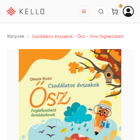
BEJELENTKEZÉS
0
Könyvek
Csodálatos évszakok – Ősz – Ovis foglakoztató