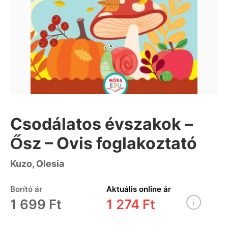
Csodálatos évszakok –
Ősz – Ovis foglakoztató
Kuzo, Olesia
Borító ár
Aktuális online ár
1 699 Ft
1 274 Ft