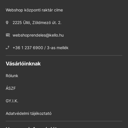
Webshop központi raktár címe
2225 Üllő, Zöldmező út. 2.
webshoprendeles@kello.hu
+36 1 237 6900 / 3-as mellék
Vásárlóinknak
Rólunk
ÁSZF
GY.I.K.
Adatvédelmi tájékoztató