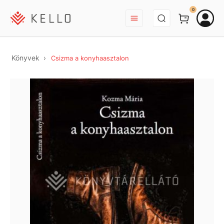
BEJELENTKEZÉS
0
Könyvek
Csizma a konyhaasztalon