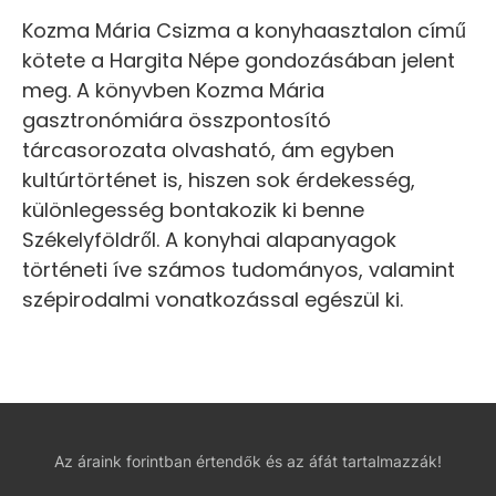
Kozma Mária Csizma a konyhaasztalon című
kötete a Hargita Népe gondozásában jelent
meg. A könyvben Kozma Mária
gasztronómiára összpontosító
tárcasorozata olvasható, ám egyben
kultúrtörténet is, hiszen sok érdekesség,
különlegesség bontakozik ki benne
Székelyföldről. A konyhai alapanyagok
történeti íve számos tudományos, valamint
szépirodalmi vonatkozással egészül ki.
Az áraink forintban értendők és az áfát tartalmazzák!