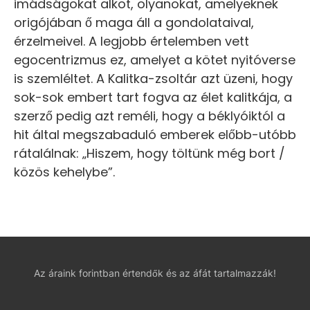
imádságokat alkot, olyanokat, amelyeknek
origójában ő maga áll a gondolataival,
érzelmeivel. A legjobb értelemben vett
egocentrizmus ez, amelyet a kötet nyitóverse
is szemléltet. A Kalitka-zsoltár azt üzeni, hogy
sok-sok embert tart fogva az élet kalitkája, a
szerző pedig azt reméli, hogy a béklyóiktól a
hit által megszabaduló emberek előbb-utóbb
rátalálnak: „Hiszem, hogy töltünk még bort /
közös kehelybe”.
Az áraink forintban értendők és az áfát tartalmazzák!