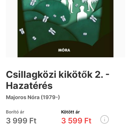
Csillagközi kikötők 2. -
Hazatérés
Majoros Nóra (1979-)
Borító ár
Kötött ár
3 999 Ft
3 599 Ft