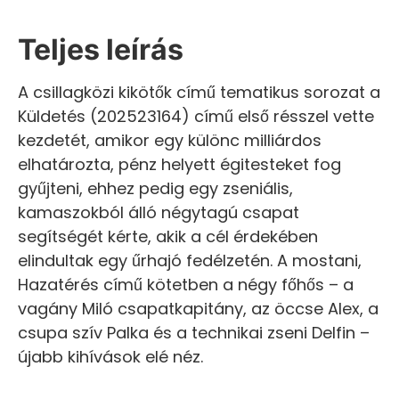
Teljes leírás
A csillagközi kikötők című tematikus sorozat a
Küldetés (202523164) című első résszel vette
kezdetét, amikor egy különc milliárdos
elhatározta, pénz helyett égitesteket fog
gyűjteni, ehhez pedig egy zseniális,
kamaszokból álló négytagú csapat
segítségét kérte, akik a cél érdekében
elindultak egy űrhajó fedélzetén. A mostani,
Hazatérés című kötetben a négy főhős – a
vagány Miló csapatkapitány, az öccse Alex, a
csupa szív Palka és a technikai zseni Delfin –
újabb kihívások elé néz.