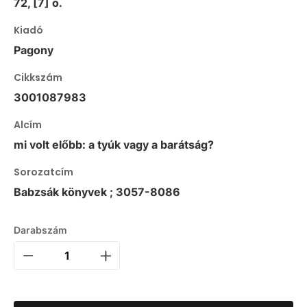
72, [7] o.
Kiadó
Pagony
Cikkszám
3001087983
Alcím
mi volt előbb: a tyúk vagy a barátság?
Sorozatcím
Babzsák könyvek ; 3057-8086
Darabszám