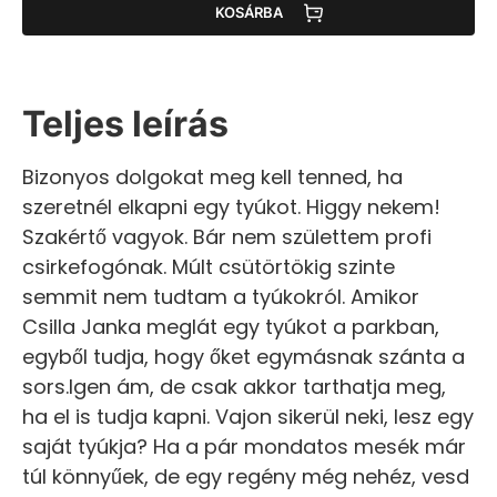
KOSÁRBA
Teljes leírás
Bizonyos dolgokat meg kell tenned, ha
szeretnél elkapni egy tyúkot. Higgy nekem!
Szakértő vagyok. Bár nem születtem profi
csirkefogónak. Múlt csütörtökig szinte
semmit nem tudtam a tyúkokról. Amikor
Csilla Janka meglát egy tyúkot a parkban,
egyből tudja, hogy őket egymásnak szánta a
sors.Igen ám, de csak akkor tarthatja meg,
ha el is tudja kapni. Vajon sikerül neki, lesz egy
saját tyúkja? Ha a pár mondatos mesék már
túl könnyűek, de egy regény még nehéz, vesd