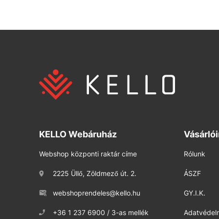
KELLO Webáruház
Vásárló
Webshop központi raktár címe
Rólunk
2225 Üllő, Zöldmező út. 2.
ÁSZF
webshoprendeles@kello.hu
GY.I.K.
+36 1 237 6900 / 3-as mellék
Adatvédelm