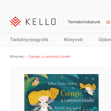
Termékkínálatunk
Tankönyvjegyzék
Könyvek
Újdo
Könyvek
Csenge, a csínytevő tündér