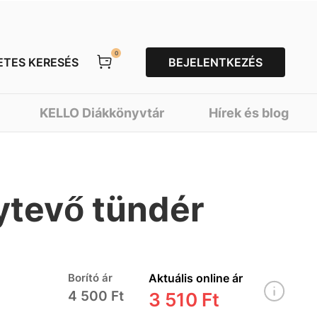
0
ETES KERESÉS
BEJELENTKEZÉS
KELLO Diákkönyvtár
Hírek és blog
ytevő tündér
Borító ár
Aktuális online ár
4 500 Ft
3 510 Ft