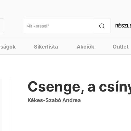
RÉSZL
nságok
Sikerlista
Akciók
Outlet
Csenge, a csín
Kékes-Szabó Andrea