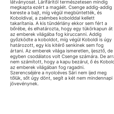
látványosat. Lárifáritól természetesen mindig
megkapta ezért a magáét. Csenge addig-addig
kereste a bajt, míg végül megbüntették, és
Koboldival, a zsémbes kobolddal kellett
takarítania. A kis tündérlány ekkor sem fért a
bőrébe, és elhatározta, hogy egy tükörkapun át
az emberek világába fog kiruccanni. Addig
győzködte a koboldot, míg végül Koboldi is úgy
határozott, egy kis kitérő senkinek sem fog
ártani. Az emberek világa ismeretlen, ijesztő, de
egyben csodálatos volt Csenge számára. De arr
nem számított, hogy a kapu bezárul, ő és Kobold
az emberek világában fog ragadni.
Szerencséjére a nyolcéves Sári nem ijed meg
tőlük, sőt úgy dönt, segít a két nem mindennapi
jövevénynek.