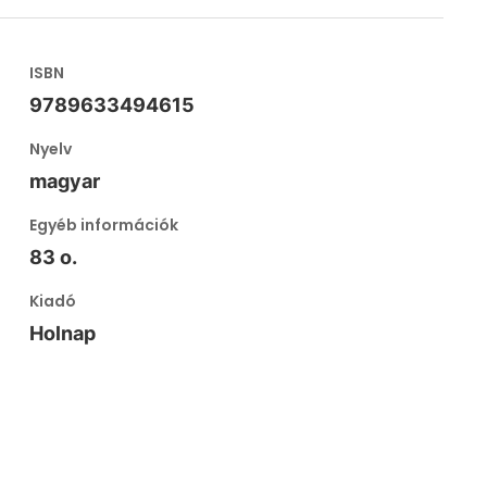
ISBN
9789633494615
Nyelv
magyar
Egyéb információk
83 o.
Kiadó
Holnap