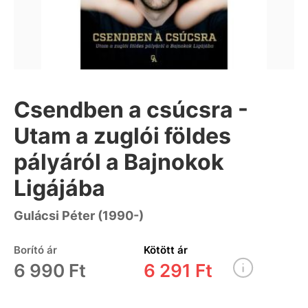
Csendben a csúcsra -
Utam a zuglói földes
pályáról a Bajnokok
Ligájába
Gulácsi Péter (1990-)
Borító ár
Kötött ár
6 990 Ft
6 291 Ft