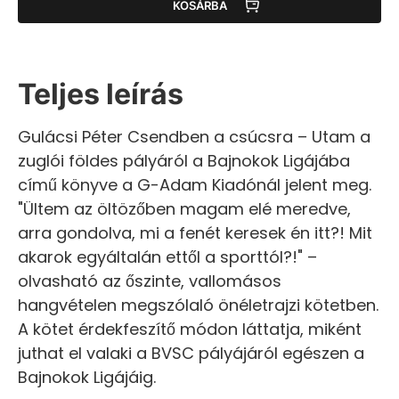
KOSÁRBA
Teljes leírás
Gulácsi Péter Csendben a csúcsra – Utam a
zuglói földes pályáról a Bajnokok Ligájába
című könyve a G-Adam Kiadónál jelent meg.
"Ültem az öltözőben magam elé meredve,
arra gondolva, mi a fenét keresek én itt?! Mit
akarok egyáltalán ettől a sporttól?!" –
olvasható az őszinte, vallomásos
hangvételen megszólaló önéletrajzi kötetben.
A kötet érdekfeszítő módon láttatja, miként
juthat el valaki a BVSC pályájáról egészen a
Bajnokok Ligájáig.