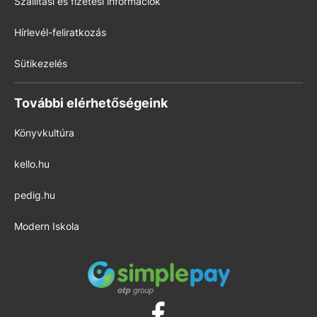
Szállítási és fizetési információk
Hírlevél-feliratkozás
Sütikezelés
További elérhetőségeink
Könyvkultúra
kello.hu
pedig.hu
Modern Iskola