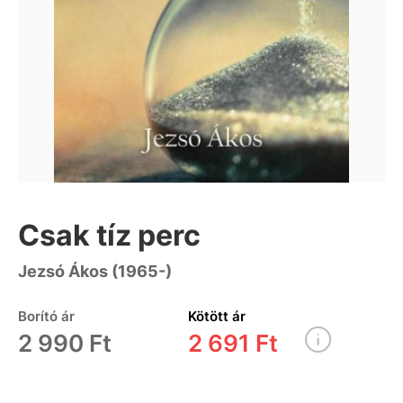
Csak tíz perc
Jezsó Ákos (1965-)
Borító ár
Kötött ár
2 990 Ft
2 691 Ft