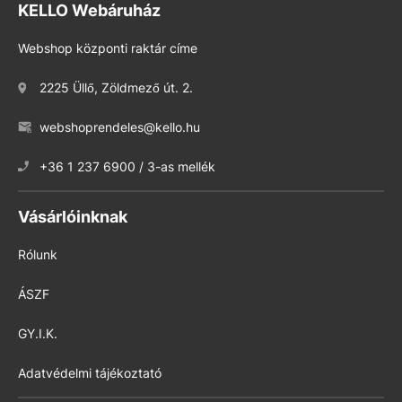
KELLO Webáruház
Webshop központi raktár címe
2225 Üllő, Zöldmező út. 2.
webshoprendeles@kello.hu
+36 1 237 6900 / 3-as mellék
Vásárlóinknak
Rólunk
ÁSZF
GY.I.K.
Adatvédelmi tájékoztató