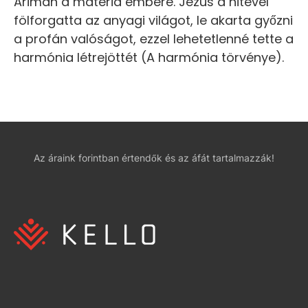
Arimán a matéria embere. Jézus a hitével
fölforgatta az anyagi világot, le akarta győzni
a profán valóságot, ezzel lehetetlenné tette a
harmónia létrejöttét (A harmónia törvénye).
Az áraink forintban értendők és az áfát tartalmazzák!