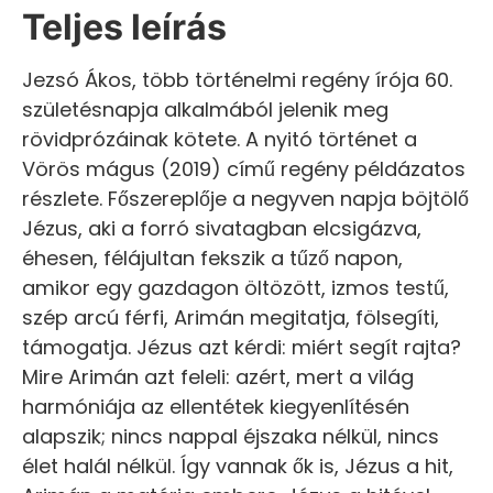
Teljes leírás
Jezsó Ákos, több történelmi regény írója 60.
születésnapja alkalmából jelenik meg
rövidprózáinak kötete. A nyitó történet a
Vörös mágus (2019) című regény példázatos
részlete. Főszereplője a negyven napja böjtölő
Jézus, aki a forró sivatagban elcsigázva,
éhesen, félájultan fekszik a tűző napon,
amikor egy gazdagon öltözött, izmos testű,
szép arcú férfi, Arimán megitatja, fölsegíti,
támogatja. Jézus azt kérdi: miért segít rajta?
Mire Arimán azt feleli: azért, mert a világ
harmóniája az ellentétek kiegyenlítésén
alapszik; nincs nappal éjszaka nélkül, nincs
élet halál nélkül. Így vannak ők is, Jézus a hit,