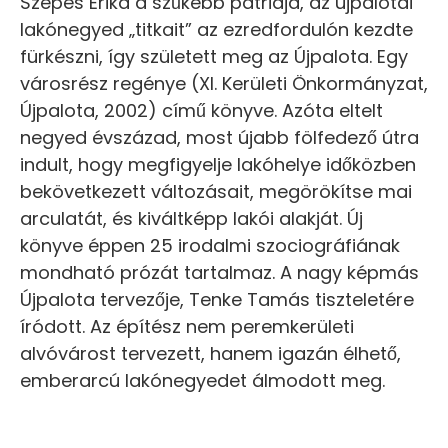
Szepes Erika a szűkebb pátriája, az újpalotai
lakónegyed „titkait” az ezredfordulón kezdte
fürkészni, így született meg az Újpalota. Egy
városrész regénye (XI. Kerületi Önkormányzat,
Újpalota, 2002) című könyve. Azóta eltelt
negyed évszázad, most újabb fölfedező útra
indult, hogy megfigyelje lakóhelye időközben
bekövetkezett változásait, megörökítse mai
arculatát, és kiváltképp lakói alakját. Új
könyve éppen 25 irodalmi szociográfiának
mondható prózát tartalmaz. A nagy képmás
Újpalota tervezője, Tenke Tamás tiszteletére
íródott. Az építész nem peremkerületi
alvóvárost tervezett, hanem igazán élhető,
emberarcú lakónegyedet álmodott meg.