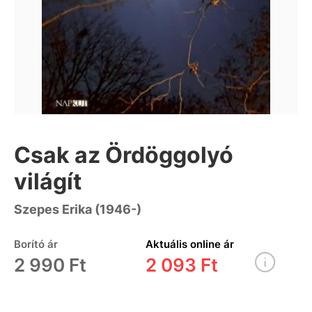
Csak az Ördöggolyó
világít
Szepes Erika (1946-)
Borító ár
Aktuális online ár
2 990 Ft
2 093 Ft