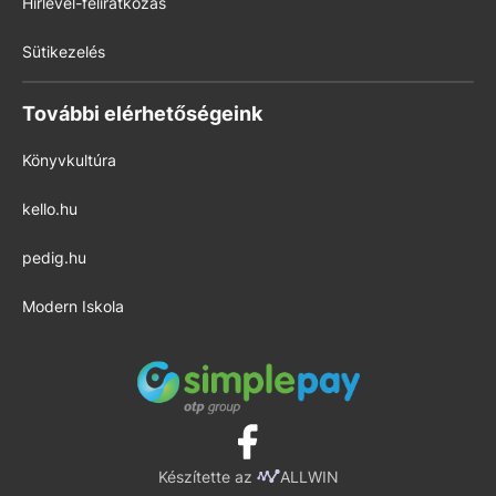
Hírlevél-feliratkozás
Sütikezelés
További elérhetőségeink
Könyvkultúra
kello.hu
pedig.hu
Modern Iskola
Készítette az
ALLWIN