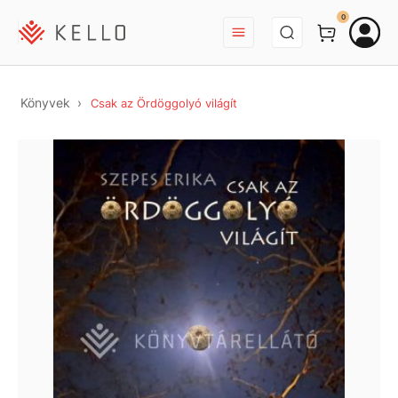
BEJELENTKEZÉS
0
Könyvek
Csak az Ördöggolyó világít