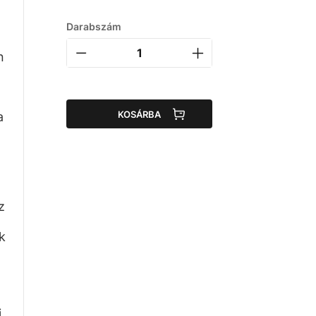
Darabszám
n
KOSÁRBA
a
z
k
i