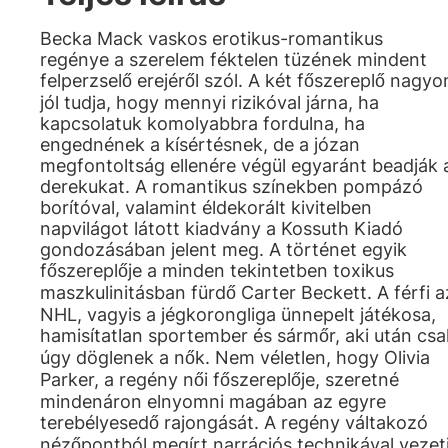
Becka Mack vaskos erotikus-romantikus
regénye a szerelem féktelen tüzének mindent
felperzselő erejéről szól. A két főszereplő nagyo
jól tudja, hogy mennyi rizikóval járna, ha
kapcsolatuk komolyabbra fordulna, ha
engednének a kísértésnek, de a józan
megfontoltság ellenére végül egyaránt beadják 
derekukat. A romantikus színekben pompázó
borítóval, valamint éldekorált kivitelben
napvilágot látott kiadvány a Kossuth Kiadó
gondozásában jelent meg. A történet egyik
főszereplője a minden tekintetben toxikus
maszkulinitásban fürdő Carter Beckett. A férfi a
NHL, vagyis a jégkorongliga ünnepelt játékosa,
hamisítatlan sportember és sármőr, aki után csa
úgy döglenek a nők. Nem véletlen, hogy Olivia
Parker, a regény női főszereplője, szeretné
mindenáron elnyomni magában az egyre
terebélyesedő rajongását. A regény váltakozó
nézőpontból megírt narrációs technikával vezet