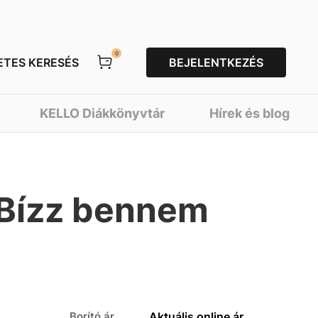
0
ETES KERESÉS
BEJELENTKEZÉS
KELLO Diákkönyvtár
Hírek és blog
 Bízz bennem
Borító ár
Aktuális online ár