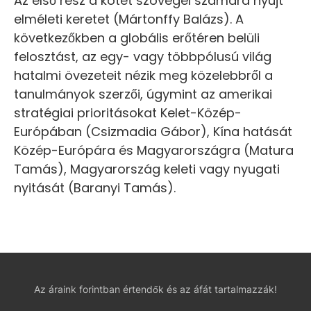
Az első rész a kötet szövegei számára nyújt
elméleti keretet (Mártonffy Balázs). A
következőkben a globális erőtéren belüli
felosztást, az egy- vagy többpólusú világ
hatalmi övezeteit nézik meg közelebbről a
tanulmányok szerzői, úgymint az amerikai
stratégiai prioritásokat Kelet-Közép-
Európában (Csizmadia Gábor), Kína hatását
Közép-Európára és Magyarországra (Matura
Tamás), Magyarország keleti vagy nyugati
nyitását (Baranyi Tamás).
Az áraink forintban értendők és az áfát tartalmazzák!