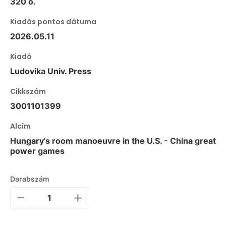
320 o.
Kiadás pontos dátuma
2026.05.11
Kiadó
Ludovika Univ. Press
Cikkszám
3001101399
Alcím
Hungary's room manoeuvre in the U.S. - China great
power games
Darabszám