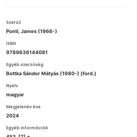
Szerző
Ponti, James (1966-)
ISBN
9789636144081
Egyéb szerzőség
Bottka Sándor Mátyás (1980-) (ford.)
Nyelv
magyar
Megjelenés éve
2024
Egyéb információk
453, [7] o.