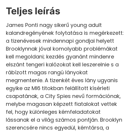
Teljes leírás
James Ponti nagy sikerű young adult
kalandregényének folytatása is megérkezett:
a tizenévesek mindennapi gondjai helyett
Brooklynnak jóval komolyabb problémákat
kell megoldani; kezdés gyanánt mindenre
elszánt tengeri kalózokat kell leszerelnie s a
rábízott magas rangú lányokat
megmentenie. A tizenkét éves lány ugyanis
egyike az MI6 titokban felállított kísérleti
csapatának, a City Spies nevű formációnak,
melybe magasan képzett fiatalokat vettek
fel, hogy különleges kémfeladatokat
lássanak el a világ számos pontján. Brooklyn
szerencsére nincs egyedül, kémtársa, a