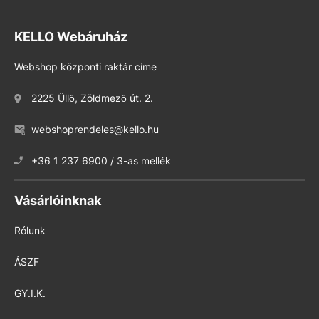
KELLO Webáruház
Webshop központi raktár címe
2225 Üllő, Zöldmező út. 2.
webshoprendeles@kello.hu
+36 1 237 6900 / 3-as mellék
Vásárlóinknak
Rólunk
ÁSZF
GY.I.K.