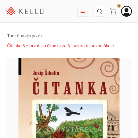
BEJELENTKEZÉS
0
Tankönyvjegyzék
Čitanka 8 – hrvatska čitanka za 8. razred osnovne škole