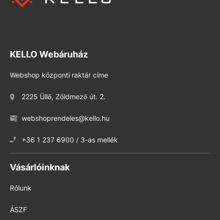
KELLO Webáruház
Webshop központi raktár címe
2225 Üllő, Zöldmező út. 2.
webshoprendeles@kello.hu
+36 1 237 6900 / 3-as mellék
Vásárlóinknak
Rólunk
ÁSZF