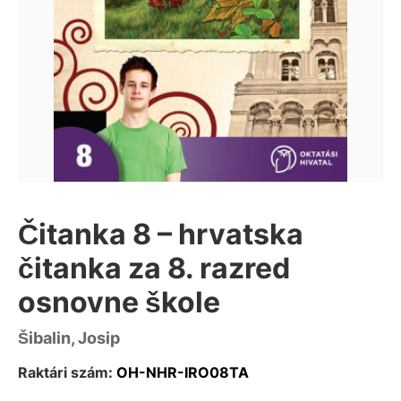
Čitanka 8 – hrvatska
čitanka za 8. razred
osnovne škole
Šibalin, Josip
Raktári szám:
OH-NHR-IRO08TA