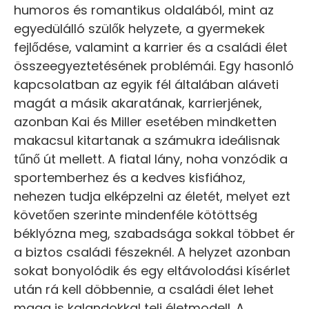
humoros és romantikus oldalából, mint az
egyedülálló szülők helyzete, a gyermekek
fejlődése, valamint a karrier és a családi élet
összeegyeztetésének problémái. Egy hasonló
kapcsolatban az egyik fél általában aláveti
magát a másik akaratának, karrierjének,
azonban Kai és Miller esetében mindketten
makacsul kitartanak a számukra ideálisnak
tűnő út mellett. A fiatal lány, noha vonzódik a
sportemberhez és a kedves kisfiához,
nehezen tudja elképzelni az életét, melyet ezt
követően szerinte mindenféle kötöttség
béklyózna meg, szabadsága sokkal többet ér
a biztos családi fészeknél. A helyzet azonban
sokat bonyolódik és egy eltávolodási kísérlet
után rá kell döbbennie, a családi élet lehet
maga is kalandokkal teli életmodell. A