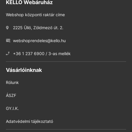
KELLO Webáruház
Webshop központi raktár címe
2225 Üllő, Zöldmező út. 2.
webshoprendeles@kello.hu
+36 1 237 6900 / 3-as mellék
Vásárlóinknak
Rólunk
ÁSZF
GY.I.K.
Adatvédelmi tájékoztató