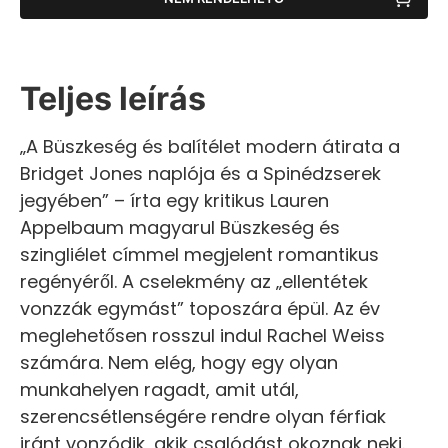
Teljes leírás
„A Büszkeség és balítélet modern átirata a
Bridget Jones naplója és a Spinédzserek
jegyében” – írta egy kritikus Lauren
Appelbaum magyarul Büszkeség és
szingliélet címmel megjelent romantikus
regényéről. A cselekmény az „ellentétek
vonzzák egymást” toposzára épül. Az év
meglehetősen rosszul indul Rachel Weiss
számára. Nem elég, hogy egy olyan
munkahelyen ragadt, amit utál,
szerencsétlenségére rendre olyan férfiak
iránt vonzódik, akik csalódást okoznak neki.