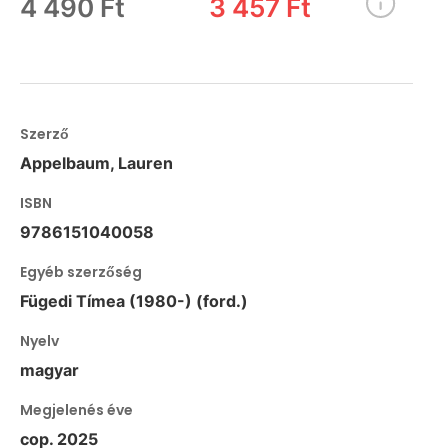
4 490 Ft
3 457 Ft
Szerző
Appelbaum, Lauren
ISBN
9786151040058
Egyéb szerzőség
Fügedi Tímea (1980-) (ford.)
Nyelv
magyar
Megjelenés éve
cop. 2025