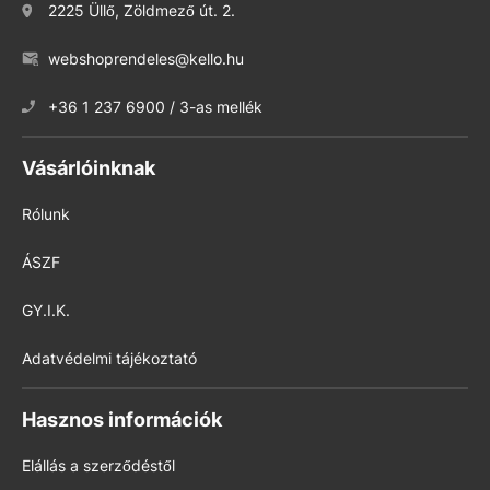
2225 Üllő, Zöldmező út. 2.
webshoprendeles@kello.hu
+36 1 237 6900 / 3-as mellék
Vásárlóinknak
Rólunk
ÁSZF
GY.I.K.
Adatvédelmi tájékoztató
Hasznos információk
Elállás a szerződéstől