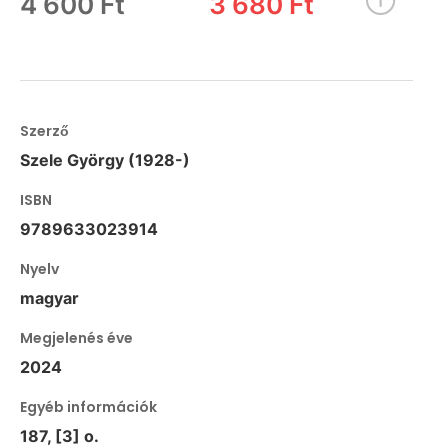
4 600 Ft
3 680 Ft
Szerző
Szele György (1928-)
ISBN
9789633023914
Nyelv
magyar
Megjelenés éve
2024
Egyéb információk
187, [3] o.