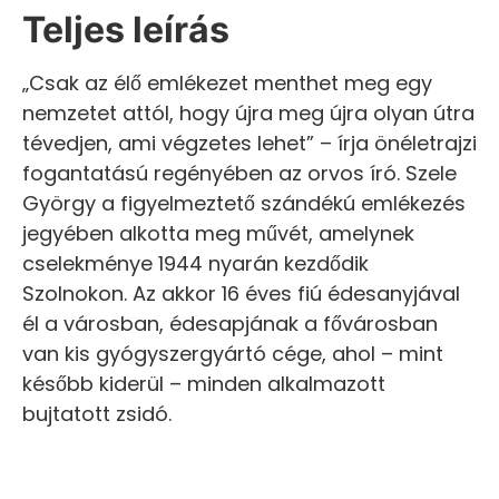
Teljes leírás
„Csak az élő emlékezet menthet meg egy
nemzetet attól, hogy újra meg újra olyan útra
tévedjen, ami végzetes lehet” – írja önéletrajzi
fogantatású regényében az orvos író. Szele
György a figyelmeztető szándékú emlékezés
jegyében alkotta meg művét, amelynek
cselekménye 1944 nyarán kezdődik
Szolnokon. Az akkor 16 éves fiú édesanyjával
él a városban, édesapjának a fővárosban
van kis gyógyszergyártó cége, ahol – mint
később kiderül – minden alkalmazott
bujtatott zsidó.