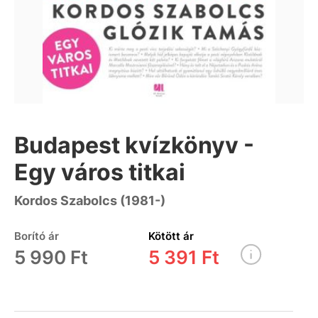
Budapest kvízkönyv -
Egy város titkai
Kordos Szabolcs (1981-)
Borító ár
Kötött ár
5 990 Ft
5 391 Ft