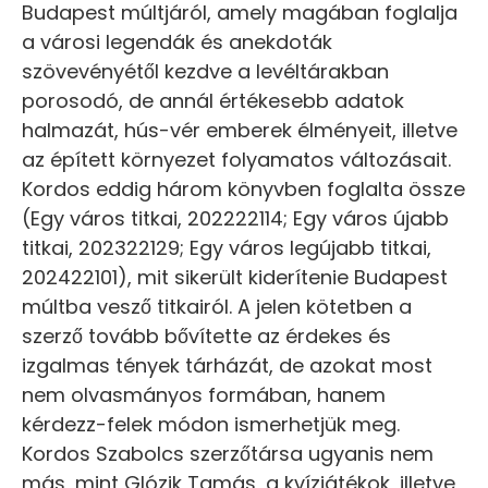
Budapest múltjáról, amely magában foglalja
a városi legendák és anekdoták
szövevényétől kezdve a levéltárakban
porosodó, de annál értékesebb adatok
halmazát, hús-vér emberek élményeit, illetve
az épített környezet folyamatos változásait.
Kordos eddig három könyvben foglalta össze
(Egy város titkai, 202222114; Egy város újabb
titkai, 202322129; Egy város legújabb titkai,
202422101), mit sikerült kiderítenie Budapest
múltba vesző titkairól. A jelen kötetben a
szerző tovább bővítette az érdekes és
izgalmas tények tárházát, de azokat most
nem olvasmányos formában, hanem
kérdezz-felek módon ismerhetjük meg.
Kordos Szabolcs szerzőtársa ugyanis nem
más, mint Glózik Tamás, a kvízjátékok, illetve