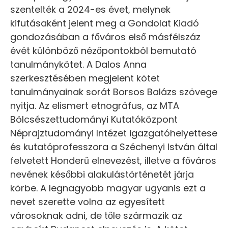
szentelték a 2024-es évet, melynek
kifutásaként jelent meg a Gondolat Kiadó
gondozásában a főváros első másfélszáz
évét különböző nézőpontokból bemutató
tanulmánykötet. A Dalos Anna
szerkesztésében megjelent kötet
tanulmányainak sorát Borsos Balázs szövege
nyitja. Az elismert etnográfus, az MTA
Bölcsészettudományi Kutatóközpont
Néprajztudományi Intézet igazgatóhelyettese
és kutatóprofesszora a Széchenyi István által
felvetett Honderű elnevezést, illetve a főváros
nevének későbbi alakulástörténetét járja
körbe. A legnagyobb magyar ugyanis ezt a
nevet szerette volna az egyesített
városoknak adni, de tőle származik az