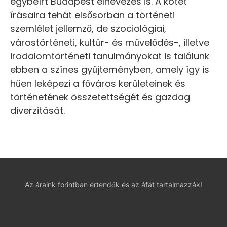
egybeírt Budapest elnevezés is. A kötet
írásaira tehát elsősorban a történeti
szemlélet jellemző, de szociológiai,
várostörténeti, kultúr- és művelődés-, illetve
irodalomtörténeti tanulmányokat is találunk
ebben a színes gyűjteményben, amely így is
hűen leképezi a főváros kerületeinek és
történetének összetettségét és gazdag
diverzitását.
Az áraink forintban értendők és az áfát tartalmazzák!