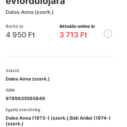
évfordulójára
Dalos Anna (szerk.)
Borító ár
Aktuális online ár
4 950 Ft
3 713 Ft
Szerző
Dalos Anna (szerk.)
ISBN
9789635565849
Egyéb szerzőség
Dalos Anna (1973-) (szerk.);Báti Anikó (1974-)
(szerk.)