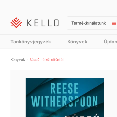
Termékkínálatunk
Tankönyvjegyzék
Könyvek
Újdo
Könyvek
Búcsú nélkül eltűntél