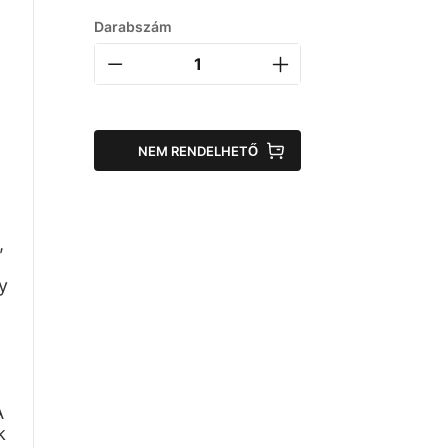
Darabszám
NEM RENDELHETŐ
,
y
A
k