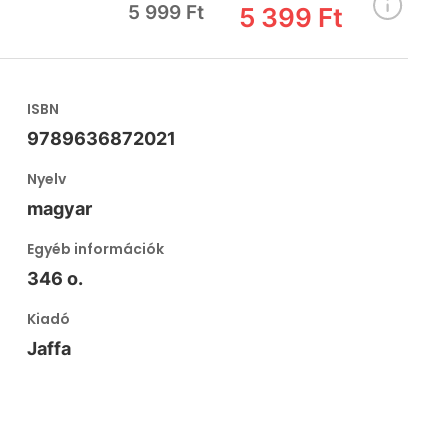
5 999 Ft
5 399 Ft
ISBN
9789636872021
Nyelv
magyar
Egyéb információk
346 o.
Kiadó
Jaffa