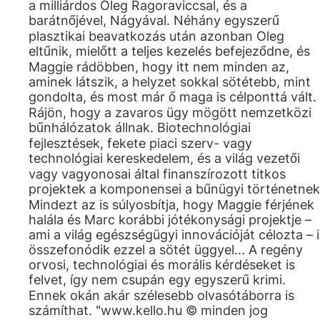
a milliárdos Oleg Ragoraviccsal, és a
barátnőjével, Nágyával. Néhány egyszerű
plasztikai beavatkozás után azonban Oleg
eltűnik, mielőtt a teljes kezelés befejeződne, és
Maggie rádöbben, hogy itt nem minden az,
aminek látszik, a helyzet sokkal sötétebb, mint
gondolta, és most már ő maga is célponttá vált.
Rájön, hogy a zavaros ügy mögött nemzetközi
bűnhálózatok állnak. Biotechnológiai
fejlesztések, fekete piaci szerv- vagy
technológiai kereskedelem, és a világ vezetői
vagy vagyonosai által finanszírozott titkos
projektek a komponensei a bűnügyi történetnek
Mindezt az is súlyosbítja, hogy Maggie férjének
halála és Marc korábbi jótékonysági projektje –
ami a világ egészségügyi innovációját célozta – i
összefonódik ezzel a sötét üggyel... A regény
orvosi, technológiai és morális kérdéseket is
felvet, így nem csupán egy egyszerű krimi.
Ennek okán akár szélesebb olvasótáborra is
számíthat. "www.kello.hu © minden jog