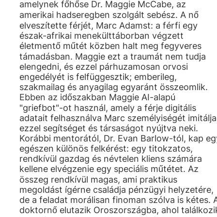
amelynek főhőse Dr. Maggie McCabe, az
amerikai hadseregben szolgált sebész. A nő
elveszítette férjét, Marc Adamst: a férfi egy
észak-afrikai menekülttáborban végzett
életmentő műtét közben halt meg fegyveres
támadásban. Maggie ezt a traumát nem tudja
elengedni, és ezzel párhuzamosan orvosi
engedélyét is felfüggesztik; emberileg,
szakmailag és anyagilag egyaránt összeomlik.
Ebben az időszakban Maggie AI-alapú
"griefbot"-ot használ, amely a férje digitális
adatait felhasználva Marc személyiségét imitálja
ezzel segítséget és társaságot nyújtva neki.
Korábbi mentorától, Dr. Evan Barlow-tól, kap eg
egészen különös felkérést: egy titokzatos,
rendkívül gazdag és névtelen kliens számára
kellene elvégzenie egy speciális műtétet. Az
összeg rendkívül magas, ami praktikus
megoldást ígérne családja pénzügyi helyzetére,
de a feladat morálisan finoman szólva is kétes. 
doktornő elutazik Oroszországba, ahol találkozi