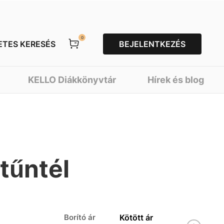
0
ETES KERESÉS
BEJELENTKEZÉS
KELLO Diákkönyvtár
Hírek és blog
tűntél
Borító ár
Kötött ár