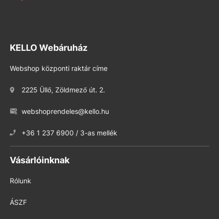
KELLO Webáruház
Webshop központi raktár címe
2225 Üllő, Zöldmező út. 2.
webshoprendeles@kello.hu
+36 1 237 6900 / 3-as mellék
Vásárlóinknak
Rólunk
ÁSZF