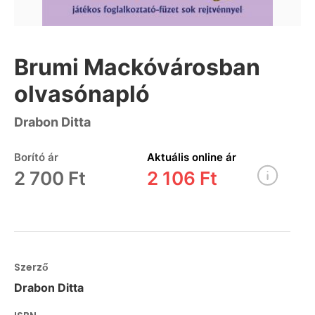
Brumi Mackóvárosban
olvasónapló
Drabon Ditta
Borító ár
Aktuális online ár
2 700 Ft
2 106 Ft
Szerző
Drabon Ditta