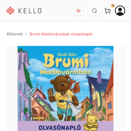
BEJELENTKEZÉS
0
Könyvek
Brumi Mackóvárosban olvasónapló