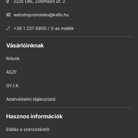
2225 Üllő, Zöldmező út. 2.
webshoprendeles@kello.hu
+36 1 237 6900 / 3-as mellék
Vásárlóinknak
Rólunk
ÁSZF
GY.I.K.
Adatvédelmi tájékoztató
Hasznos információk
Elállás a szerződéstől