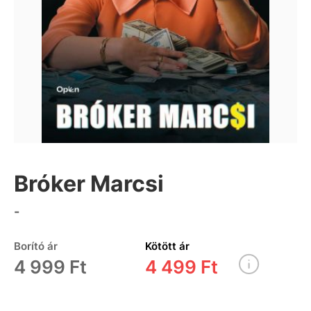
Bróker Marcsi
-
Borító ár
Kötött ár
4 999 Ft
4 499 Ft