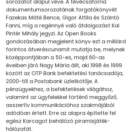
sorozatot alapul véve. A tévécsatorna
dokumentumsorozatának forgatókönyvét
Fazekas Máté Bence, Gigor Attila és Szántó
Fanni, míg a regénnyé való átdolgozást Kal
Pintér Mihály jegyzi. Az Open Books
gondozásában megjelent könyv ezt a milliárd
forintos átveréscunamit mutatja be, melynek
középpontjában a 50-es, majd 60-as
éveiben járó Nagy Mária állt, aki 1998 és 1999
között az OTP Bank befektetési tanácsadója,
2000-től a Postabank üzletkötője. A
pénzügyekhez, a befektetések világához,
valamint az ügyfelekkel történő meggyőző,
asszertív kommunikációhoz szakmájából
adódóan értett. Erre az alapra építette fel
egész Karcagot behálózó piramisjáték-
hálózatát.