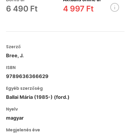
6 490 Ft
4 997 Ft
Szerző
Bree, J.
ISBN
9789636366629
Egyéb szerzőség
Ballai Mária (1985-) (ford.)
Nyelv
magyar
Megjelenés éve