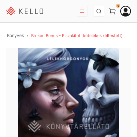
BEJELENTKEZÉS
0
Könyvek
Broken Bonds - Elszakított kötelékek (élfestett)