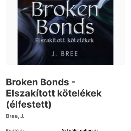
Broken Bonds -
Elszakított kötelékek
(élfestett)
Bree, J.
Borító ár
Aktuális online ár