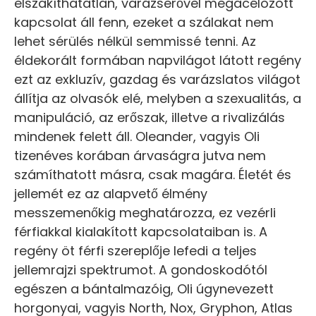
elszakíthatatlan, varázserővel megacélozott
kapcsolat áll fenn, ezeket a szálakat nem
lehet sérülés nélkül semmissé tenni. Az
éldekorált formában napvilágot látott regény
ezt az exkluzív, gazdag és varázslatos világot
állítja az olvasók elé, melyben a szexualitás, a
manipuláció, az erőszak, illetve a rivalizálás
mindenek felett áll. Oleander, vagyis Oli
tizenéves korában árvaságra jutva nem
számíthatott másra, csak magára. Életét és
jellemét ez az alapvető élmény
messzemenőkig meghatározza, ez vezérli
férfiakkal kialakított kapcsolataiban is. A
regény öt férfi szereplője lefedi a teljes
jellemrajzi spektrumot. A gondoskodótól
egészen a bántalmazóig, Oli úgynevezett
horgonyai, vagyis North, Nox, Gryphon, Atlas